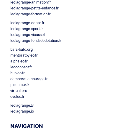
leolagrange-animation.fr
leolagrange-petite-enfance.fr
leolagrange-formation.fr
leolagrange-conso.fr
leolagrange-sport.fr
leolagrange-vieasso.fr
leolagrange-fondsdedotation.fr
bafa-bafd.org
mentoratbyleo.fr
alphaleo.fr
leoconnect.fr
hubleo.fr
democratie-courage.fr
picuptour.fr
virtual.pro
eveleo.fr
leolagrange.tv
leolagrange.io
NAVIGATION