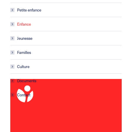
Petite enfance
Enfance
Jeunesse
Familles
Culture
Documents
Contact
ARIZE-LÈZE
ZA le Mongea
09130 LE FOSSAT