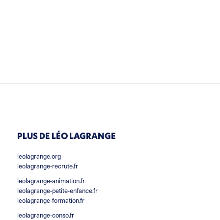
PLUS DE LÉO LAGRANGE
leolagrange.org
leolagrange-recrute.fr
leolagrange-animation.fr
leolagrange-petite-enfance.fr
leolagrange-formation.fr
leolagrange-conso.fr