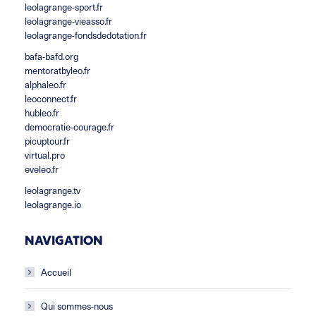
leolagrange-sport.fr
leolagrange-vieasso.fr
leolagrange-fondsdedotation.fr
bafa-bafd.org
mentoratbyleo.fr
alphaleo.fr
leoconnect.fr
hubleo.fr
democratie-courage.fr
picuptour.fr
virtual.pro
eveleo.fr
leolagrange.tv
leolagrange.io
NAVIGATION
Accueil
Qui sommes-nous