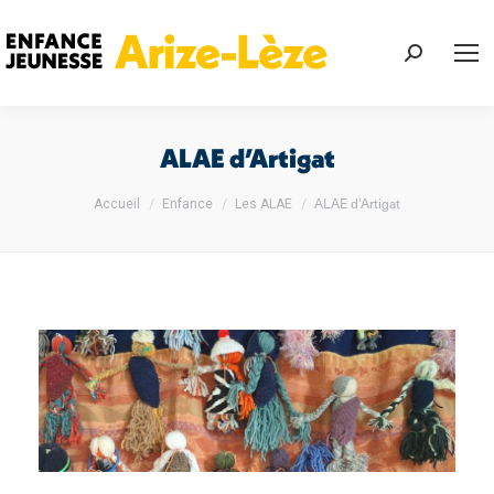
Recherch
:
ALAE d’Artigat
Vous êtes ici :
ALAE d’Artigat
Accueil
Enfance
Les ALAE