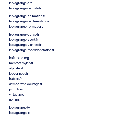
leolagrange.org
leolagrange-recrute.fr
leolagrange-animation.fr
leolagrange-petite-enfance.fr
leolagrange-formation.fr
leolagrange-conso.fr
leolagrange-sport.fr
leolagrange-vieasso.fr
leolagrange-fondsdedotation.fr
bafa-bafd.org
mentoratbyleo.fr
alphaleo.fr
leoconnect.fr
hubleo.fr
democratie-courage.fr
picuptour.fr
virtual.pro
eveleo.fr
leolagrange.tv
leolagrange.io