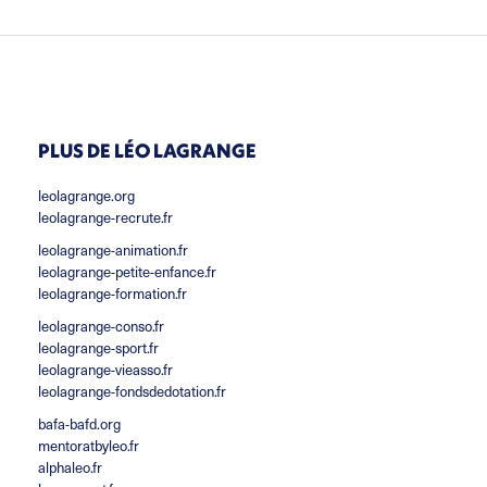
PLUS DE LÉO LAGRANGE
leolagrange.org
leolagrange-recrute.fr
leolagrange-animation.fr
leolagrange-petite-enfance.fr
leolagrange-formation.fr
leolagrange-conso.fr
leolagrange-sport.fr
leolagrange-vieasso.fr
leolagrange-fondsdedotation.fr
bafa-bafd.org
mentoratbyleo.fr
alphaleo.fr