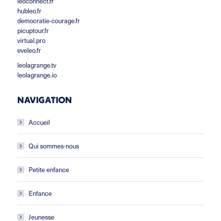
leoconnect.fr
hubleo.fr
democratie-courage.fr
picuptour.fr
virtual.pro
eveleo.fr
leolagrange.tv
leolagrange.io
NAVIGATION
Accueil
Qui sommes-nous
Petite enfance
Enfance
Jeunesse