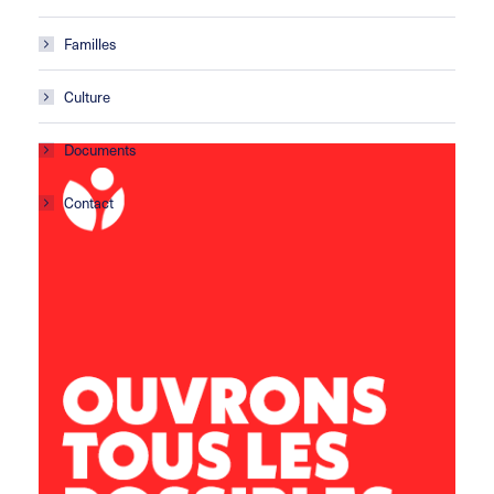
Familles
Culture
Documents
Contact
ARIZE-LÈZE
ZA le Mongea
09130 LE FOSSAT
05 61 69 22 56
secretariat.arize-leze@leolagrange.org